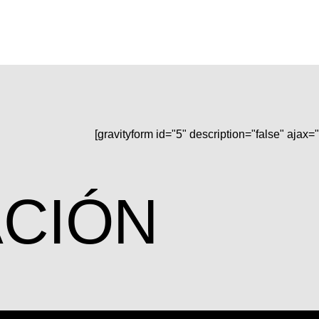
[gravityform id="5" description="false" ajax="
CIÓN