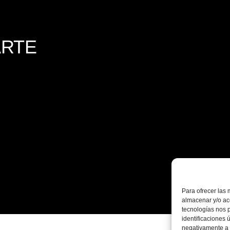
ARTE
Para ofrecer las 
almacenar y/o acc
tecnologías nos 
identificaciones 
negativamente a c