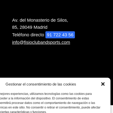
Av. del Monasterio de Silos,
85, 28049 Madrid
Teléfono directo
91 722 43 56
info@fisioclubandsports.com
Gestionar el consentimiento de las cookies
Aviso Legal
Política de privacidad
Política de cookies
mejores experiencias, utilizamos tecnologías como las cookies para
eder a la información del dispositivo. El consentimiento de estas
permitirá procesar datos como el comportamiento de navegación o las
únicas en este sitio. No consentir o retirar el consentimiento, puede afectar
iertas características y funciones.